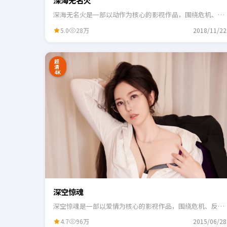
深海无名火
深海无名火是一部以动作为核心的影视作品，围绕危机、反
转与人物成长展开，整体节奏紧凑，适合一口气追完。
5.0
28万
2018/11/22
24:41
3
超
清
4K
深空惊魂
深空惊魂是一部以爱情为核心的影视作品，围绕危机、反转
与人物成长展开，整体节奏紧凑，适合一口气追完。
4.7
96万
2015/06/28