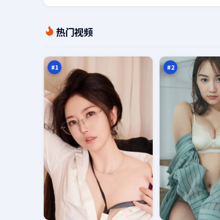
东
银
热门视频
篱
翼
密
审
98
98
令
判
万
万
#
1
#
2
迷
边
局
城
来
证
97
97