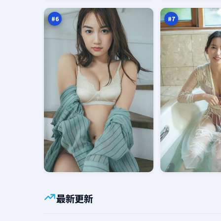
信
词
万
万
#
6
#
7
最新更新