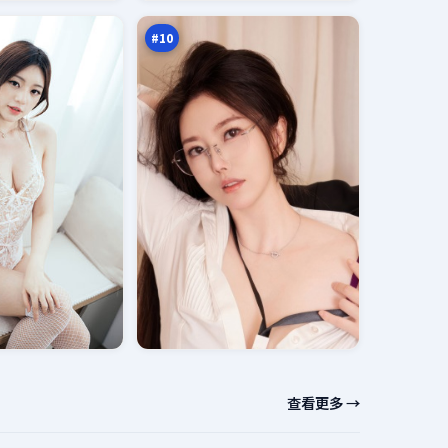
魂
万
#
10
查看更多 →