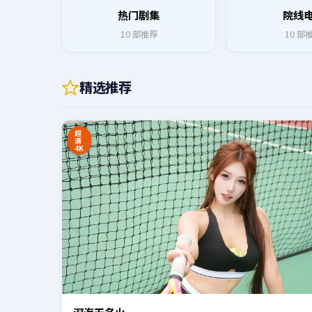
热门剧集
院线
10
部推荐
10
部
精选推荐
0:20
超
清
4K