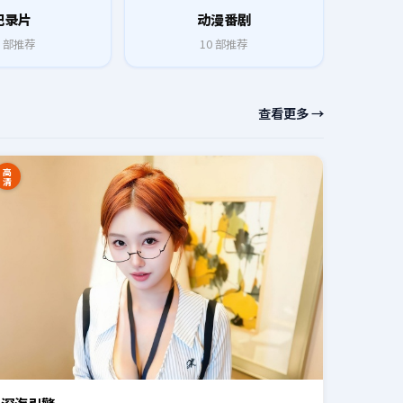
纪录片
动漫番剧
部推荐
10
部推荐
查看更多 →
高
清