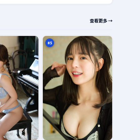
追
查看更多 →
光
余
97
震
万
#
5
深
空
惊
96