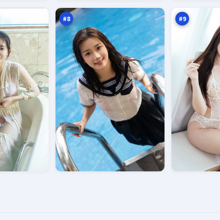
航
线
万
万
船
#
8
#
9