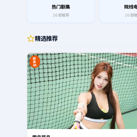
热门剧集
院线
10
部推荐
10
部
精选推荐
0:20
超
清
4K