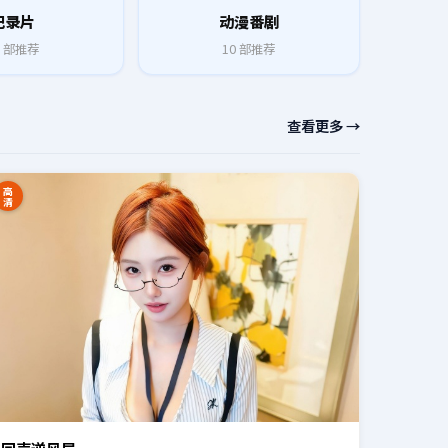
纪录片
动漫番剧
部推荐
10
部推荐
查看更多 →
高
清