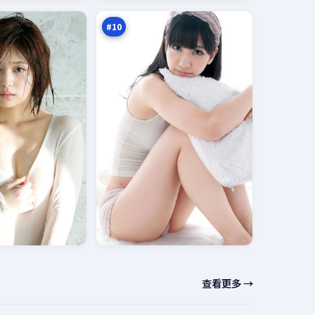
示
万
录
#
10
查看更多 →