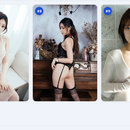
章
伏
万
万
#
8
#
9