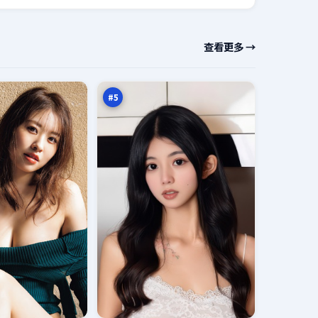
暗
查看更多 →
夜
行
95
动
万
#
5
蓝
海
默
94