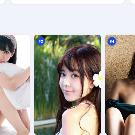
暴
月
雪
面
新
倒
97
96
秩
影
万
万
序
#
3
#
4
长
冷
夜
月
终
潜
94
94