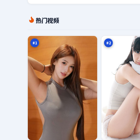
北
零
热门视频
风
号
审
季
98
98
判
风
万
万
#
1
#
2
逆
紫
光
电
码
营
95
94