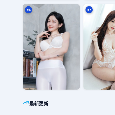
头
救
万
万
#
6
#
7
最新更新