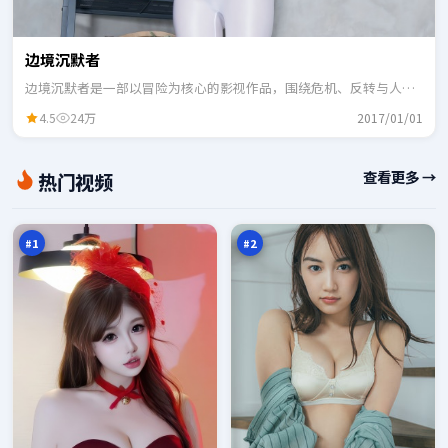
边境沉默者
边境沉默者是一部以冒险为核心的影视作品，围绕危机、反转与人物
成长展开，整体节奏紧凑，适合一口气追完。
4.5
24万
2017/01/01
迷
蓝
查看更多 →
热门视频
局
海
悬
法
98
98
案
则
万
万
#
1
#
2