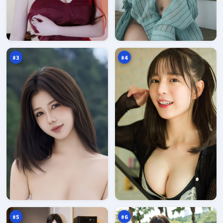
黑
烈
潮
焰
笔
法
97
97
记
则
万
万
#
3
#
4
东
失
篱
控
回
十
97
96
响
字
万
万
口
#
5
#
6