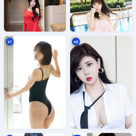
雾
北
岛
风
入
航
96
95
口
线
万
万
#
7
#
8
极
风
限
尘
暗
新
95
94
涌
秩
万
万
序