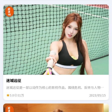
超
清
4K
迷城远征
迷城远征是一部以动作为核心的影视作品，围绕危机、反转与人物成
长展开，整体节奏紧凑，适合一口气追完。
5.0
31万
2023/05/15
超
清