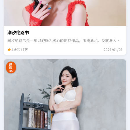
潮汐绝路书
潮汐绝路书是一部以犯罪为核心的影视作品，围绕危机、反转与人物
成长展开，整体节奏紧凑，适合一口气追完。
4.6
17万
2021/01/01
超
清
4K