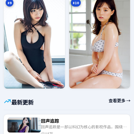
#
9
#
10
查看更多 →
最新更新
回声追踪
回声追踪是一部以科幻为核心的影视作品，围绕危
机、反转与人物成长展开，整体节奏紧凑，适合一
18万