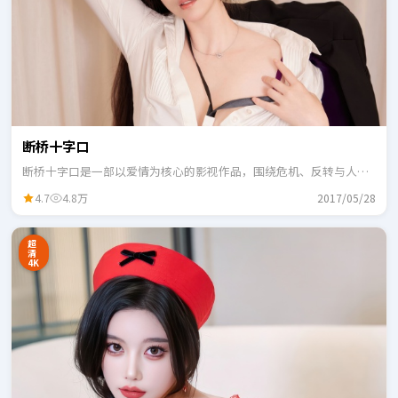
断桥十字口
断桥十字口是一部以爱情为核心的影视作品，围绕危机、反转与人物
成长展开，整体节奏紧凑，适合一口气追完。
4.7
4.8万
2017/05/28
超
清
4K