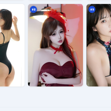
示
局
万
万
录
#
8
#
9