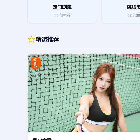
热门剧集
院线
10
部推荐
10
部
精选推荐
0:20
超
清
4K