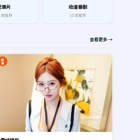
纪录片
动漫番剧
部推荐
10
部推荐
查看更多 →
高
清