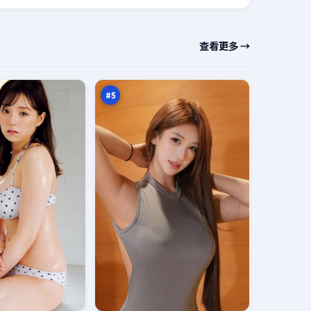
天
查看更多 →
际
逆
96
风
万
局
#
5
绝
密
新
92