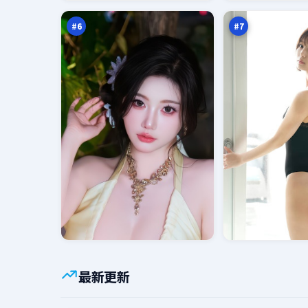
下
案
万
万
#
6
#
7
最新更新