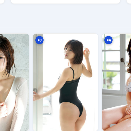
西
绝
山
密
新
倒
96
96
秩
计
万
万
序
时
#
3
#
4
北
逐
风
日
默
猎
92
92