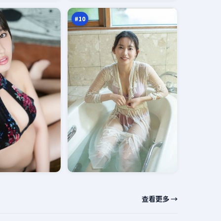
秩
万
序
#
10
查看更多 →