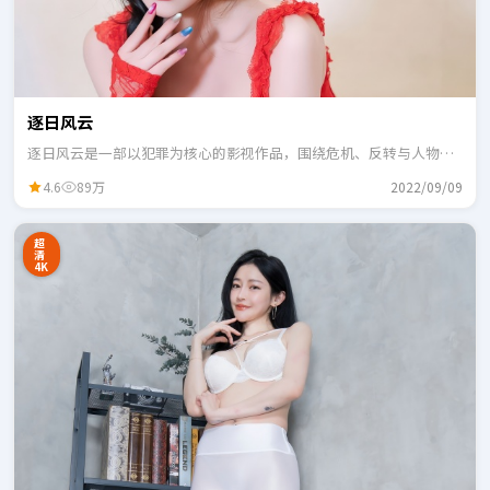
逐日风云
逐日风云是一部以犯罪为核心的影视作品，围绕危机、反转与人物成
长展开，整体节奏紧凑，适合一口气追完。
4.6
89万
2022/09/09
超
清
4K