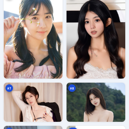
深
暴
海
雪
码
疑
96
95
头
踪
万
万
#
7
#
8
边
赤
城
焰
代
风
94
94
码
云
万
万