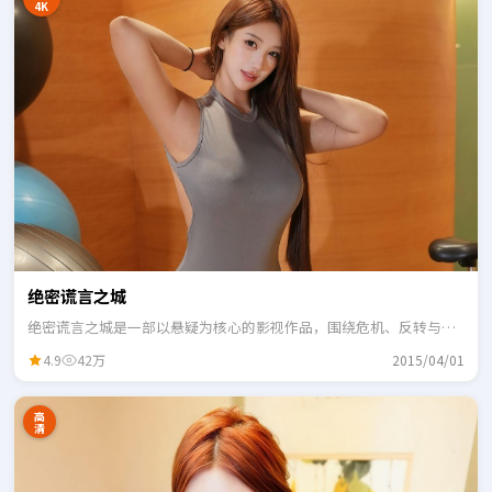
4K
绝密谎言之城
绝密谎言之城是一部以悬疑为核心的影视作品，围绕危机、反转与人
物成长展开，整体节奏紧凑，适合一口气追完。
4.9
42万
2015/04/01
高
清