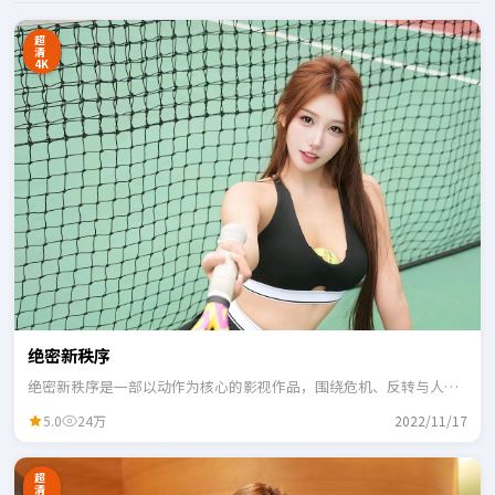
超
清
4K
绝密新秩序
绝密新秩序是一部以动作为核心的影视作品，围绕危机、反转与人物
成长展开，整体节奏紧凑，适合一口气追完。
5.0
24万
2022/11/17
超
清