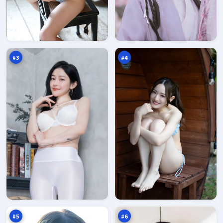
月
烈
面
焰
孤
假
97
96
岛
面
万
万
#
3
#
4
风
霜
暴
降
证
十
96
96
人
字
万
万
口
#
5
#
6