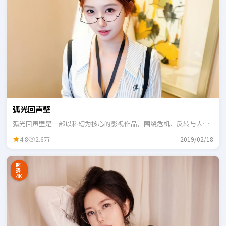
弧光回声壁
弧光回声壁是一部以科幻为核心的影视作品，围绕危机、反转与人物
成长展开，整体节奏紧凑，适合一口气追完。
4.8
2.6万
2019/02/18
超
清
4K