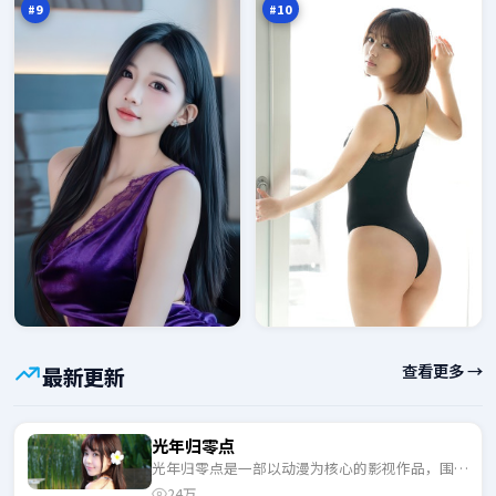
#
9
#
10
查看更多 →
最新更新
光年归零点
光年归零点是一部以动漫为核心的影视作品，围绕
危机、反转与人物成长展开，整体节奏紧凑，适合
24万