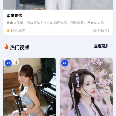
紫电来信
紫电来信是一部以冒险为核心的影视作品，围绕危机、反转与人物成
长展开，整体节奏紧凑，适合一口气追完。
4.5
26万
2015/06/11
青
雷
查看更多 →
热门视频
石
鸣
余
新
98
97
震
秩
万
万
序
#
1
#
2