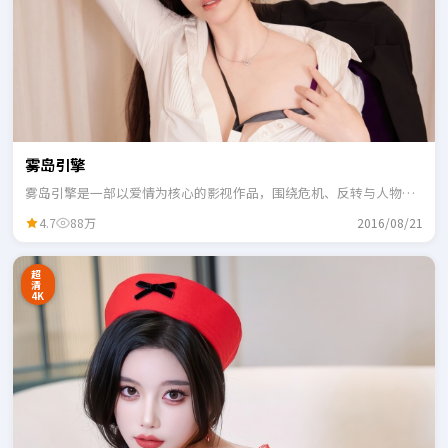
雾岛引擎
雾岛引擎是一部以爱情为核心的影视作品，围绕危机、反转与人物成
长展开，整体节奏紧凑，适合一口气追完。
4.7
88万
2016/08/21
超
清
4K