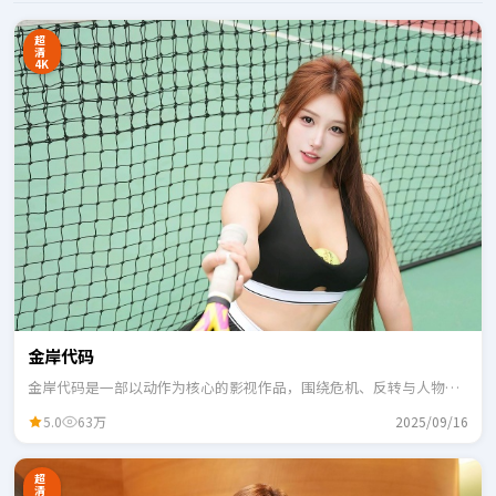
超
清
4K
金岸代码
金岸代码是一部以动作为核心的影视作品，围绕危机、反转与人物成
长展开，整体节奏紧凑，适合一口气追完。
5.0
63万
2025/09/16
超
清