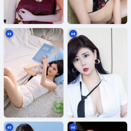
边
城
城
市
风
码
98
97
云
头
万
万
#
3
#
4
北
南
风
渡
风
营
96
96
云
救
万
万
#
5
#
6