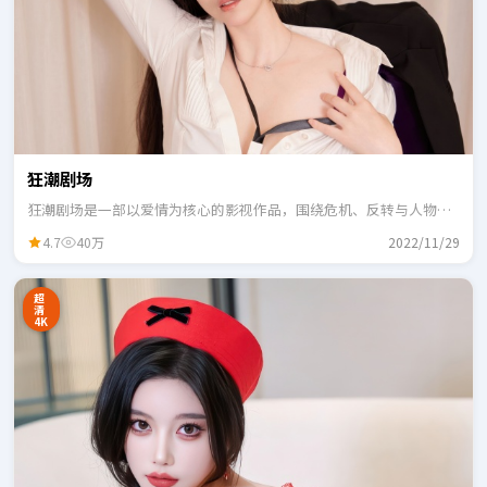
狂潮剧场
狂潮剧场是一部以爱情为核心的影视作品，围绕危机、反转与人物成
长展开，整体节奏紧凑，适合一口气追完。
4.7
40万
2022/11/29
超
清
4K