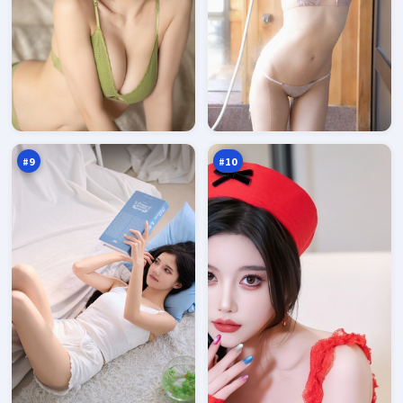
冷
远
月
海
回
笔
95
95
声
记
万
万
#
9
#
10