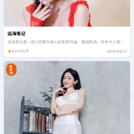
远海笔记
远海笔记是一部以犯罪为核心的影视作品，围绕危机、反转与人物成
长展开，整体节奏紧凑，适合一口气追完。
4.6
95万
2019/04/12
超
清
4K