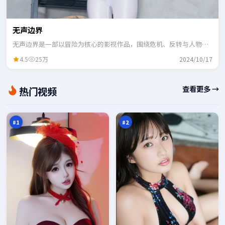
无声边界
无声边界是一部以冒险为核心的影视作品，围绕危机、反转与人物成
长展开，整体节奏紧凑，适合一口气追完。
4.5
25万
2024/10/17
银
深
查看更多 →
热门视频
翼
海
列
边
98
98
车
境
万
万
线
#
1
#
2