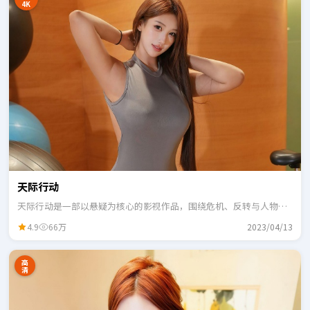
4K
天际行动
天际行动是一部以悬疑为核心的影视作品，围绕危机、反转与人物成
长展开，整体节奏紧凑，适合一口气追完。
4.9
66万
2023/04/13
高
清