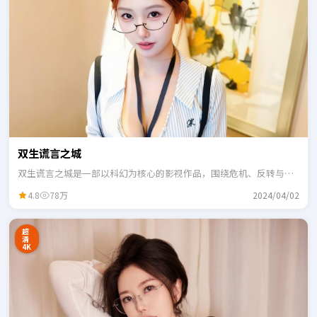
双生谎言之城
双生谎言之城是一部以科幻为核心的影视作品，围绕危机、反转与人
物成长展开，整体节奏紧凑，适合一口气追完。
4.8
78万
2024/04/02
超
清
4K