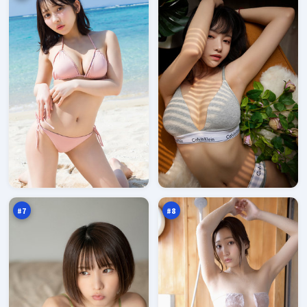
影
南
子
港
十
孤
96
95
字
岛
万
万
口
#
7
#
8