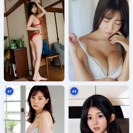
旧
赤
街
焰
远
证
95
94
征
词
万
万
#
7
#
8