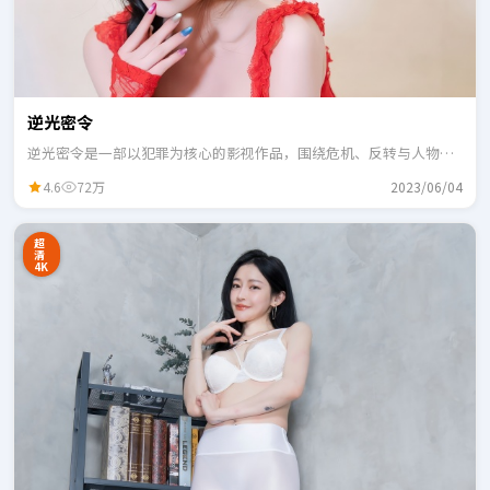
逆光密令
逆光密令是一部以犯罪为核心的影视作品，围绕危机、反转与人物成
长展开，整体节奏紧凑，适合一口气追完。
4.6
72万
2023/06/04
超
清
4K