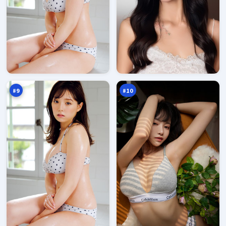
青
雪
石
线
任
引
94
94
务
擎
万
万
#
9
#
10