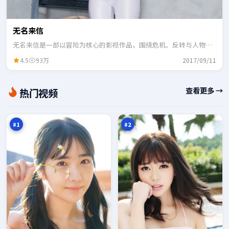
无名来信
无名来信是一部以冒险为核心的影视作品，围绕危机、反转与人物成
长展开，整体节奏紧凑，适合一口气追完。
4.5
93万
2017/09/11
东
终
查看更多 →
热门视频
篱
局
猎
指
98
97
场
令
万
万
#
1
#
2