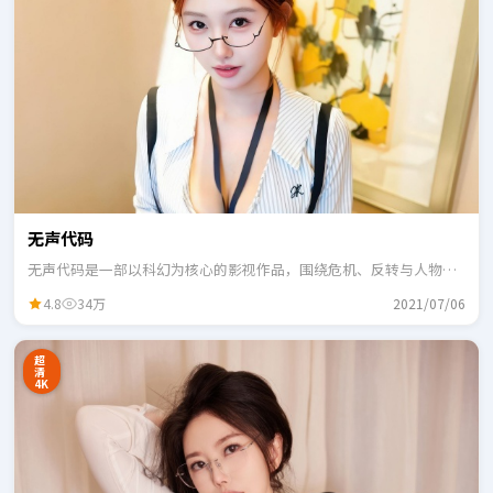
无声代码
无声代码是一部以科幻为核心的影视作品，围绕危机、反转与人物成
长展开，整体节奏紧凑，适合一口气追完。
4.8
34万
2021/07/06
超
清
4K