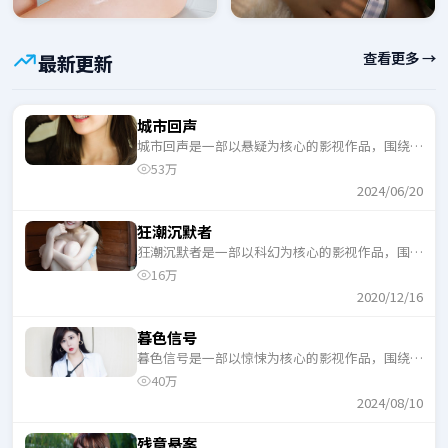
查看更多 →
最新更新
城市回声
城市回声是一部以悬疑为核心的影视作品，围绕危
机、反转与人物成长展开，整体节奏紧凑，适合一
53万
口气追完。
2024/06/20
狂潮沉默者
狂潮沉默者是一部以科幻为核心的影视作品，围绕
危机、反转与人物成长展开，整体节奏紧凑，适合
16万
一口气追完。
2020/12/16
暮色信号
暮色信号是一部以惊悚为核心的影视作品，围绕危
机、反转与人物成长展开，整体节奏紧凑，适合一
40万
口气追完。
2024/08/10
残章悬案