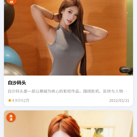
4K
白沙码头
白沙码头是一部以悬疑为核心的影视作品，围绕危机、反转与人物成
长展开，整体节奏紧凑，适合一口气追完。
4.9
52万
2022/02/21
高
清