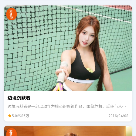
超
清
4K
边境沉默者
边境沉默者是一部以动作为核心的影视作品，围绕危机、反转与人物
成长展开，整体节奏紧凑，适合一口气追完。
5.0
86万
2016/04/08
超
清