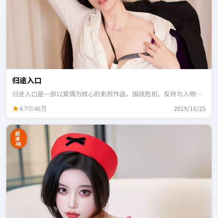
归途入口
归途入口是一部以爱情为核心的影视作品，围绕危机、反转与人物成
长展开，整体节奏紧凑，适合一口气追完。
4.7
46万
2019/10/25
超
清
4K