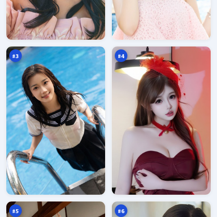
残
深
章
海
信
疑
97
97
号
踪
万
万
#
3
#
4
白
最
沙
后
默
追
96
96
示
凶
万
万
录
#
5
#
6