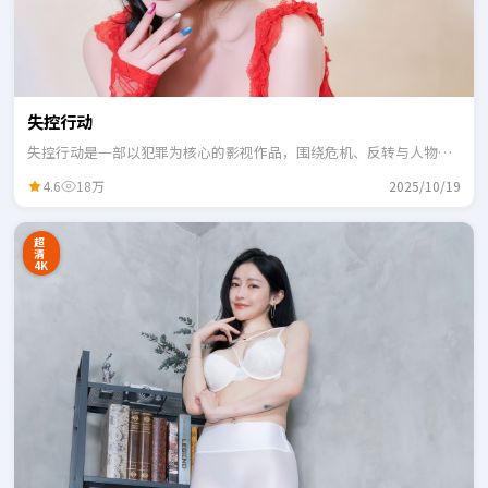
失控行动
失控行动是一部以犯罪为核心的影视作品，围绕危机、反转与人物成
长展开，整体节奏紧凑，适合一口气追完。
4.6
18万
2025/10/19
超
清
4K