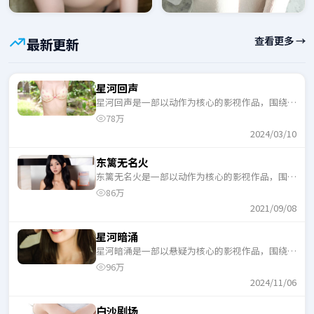
查看更多 →
最新更新
星河回声
星河回声是一部以动作为核心的影视作品，围绕危
机、反转与人物成长展开，整体节奏紧凑，适合一
78万
口气追完。
2024/03/10
东篱无名火
东篱无名火是一部以动作为核心的影视作品，围绕
危机、反转与人物成长展开，整体节奏紧凑，适合
86万
一口气追完。
2021/09/08
星河暗涌
星河暗涌是一部以悬疑为核心的影视作品，围绕危
机、反转与人物成长展开，整体节奏紧凑，适合一
96万
口气追完。
2024/11/06
白沙剧场