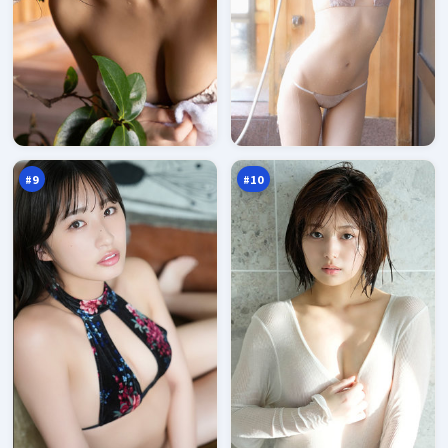
极
蓝
限
海
深
剧
96
95
渊
场
万
万
眼
#
9
#
10