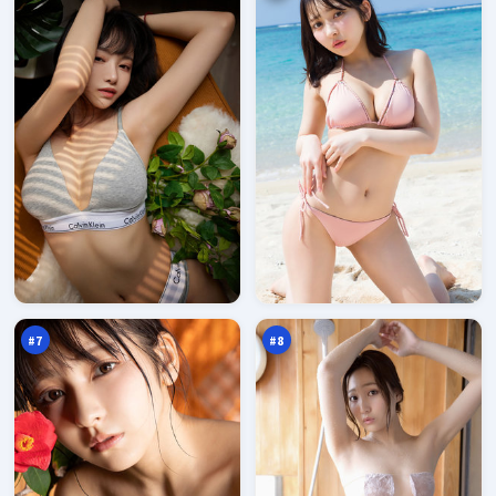
双
弧
生
光
折
风
96
96
返
云
万
万
点
#
7
#
8