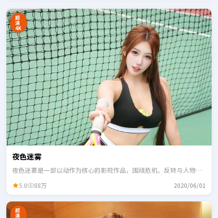
超
清
4K
夜色迷雾
夜色迷雾是一部以动作为核心的影视作品，围绕危机、反转与人物成
长展开，整体节奏紧凑，适合一口气追完。
5.0
88万
2020/06/01
超
清