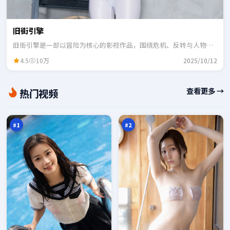
旧街引擎
旧街引擎是一部以冒险为核心的影视作品，围绕危机、反转与人物成
长展开，整体节奏紧凑，适合一口气追完。
4.5
10万
2025/10/12
月
断
查看更多 →
热门视频
面
桥
引
代
98
97
擎
码
万
万
#
1
#
2