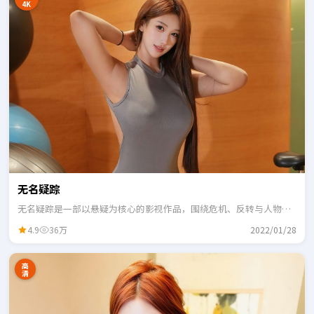
4K
无名疑踪
无名疑踪是一部以悬疑为核心的影视作品，围绕危机、反转与人物成
长展开，整体节奏紧凑，适合一口气追完。
4.9
36万
2022/01/28
高
清