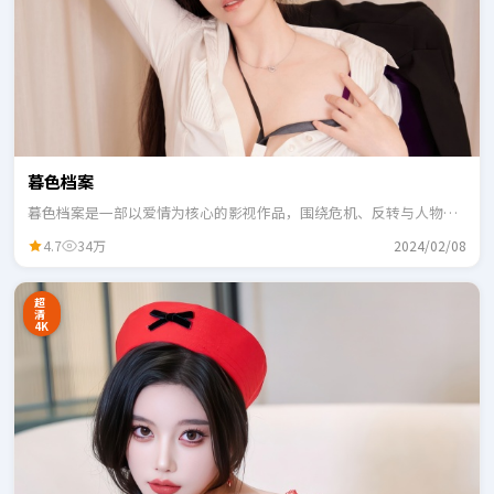
暮色档案
暮色档案是一部以爱情为核心的影视作品，围绕危机、反转与人物成
长展开，整体节奏紧凑，适合一口气追完。
4.7
34万
2024/02/08
超
清
4K