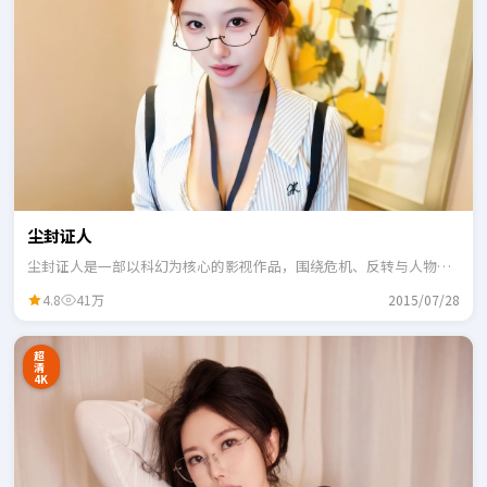
尘封证人
尘封证人是一部以科幻为核心的影视作品，围绕危机、反转与人物成
长展开，整体节奏紧凑，适合一口气追完。
4.8
41万
2015/07/28
超
清
4K