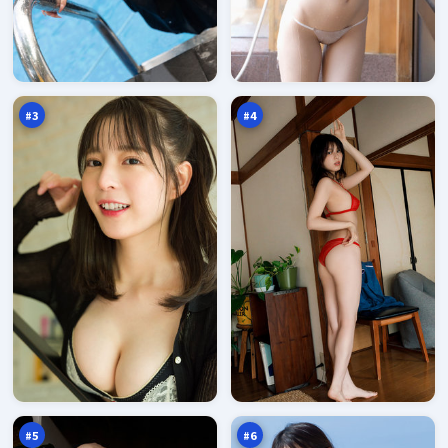
星
回
河
声
暗
疑
96
96
涌
踪
万
万
#
3
#
4
黑
风
潮
暴
降
清
96
96
临
单
万
万
#
5
#
6