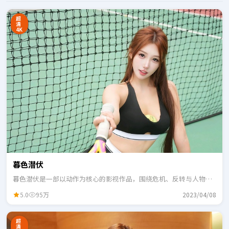
超
清
4K
暮色潜伏
暮色潜伏是一部以动作为核心的影视作品，围绕危机、反转与人物成
长展开，整体节奏紧凑，适合一口气追完。
5.0
95万
2023/04/08
超
清