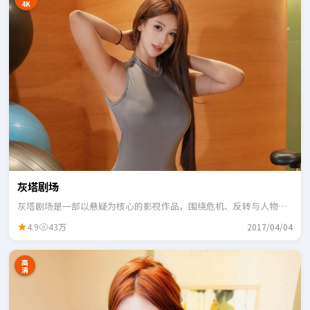
4K
灰塔剧场
灰塔剧场是一部以悬疑为核心的影视作品，围绕危机、反转与人物成
长展开，整体节奏紧凑，适合一口气追完。
4.9
43万
2017/04/04
高
清