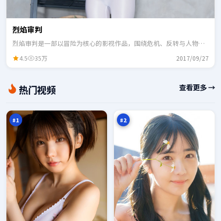
烈焰审判
烈焰审判是一部以冒险为核心的影视作品，围绕危机、反转与人物成
长展开，整体节奏紧凑，适合一口气追完。
4.5
35万
2017/09/27
无
边
查看更多 →
热门视频
声
城
失
剧
98
98
序
场
万
万
#
1
#
2