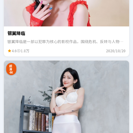
银翼降临
银翼降临是一部以犯罪为核心的影视作品，围绕危机、反转与人物成
长展开，整体节奏紧凑，适合一口气追完。
4.6
1.8万
2020/10/20
超
清
4K