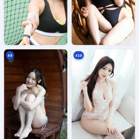
零
天
号
际
潜
风
95
94
伏
云
万
万
#
9
#
10