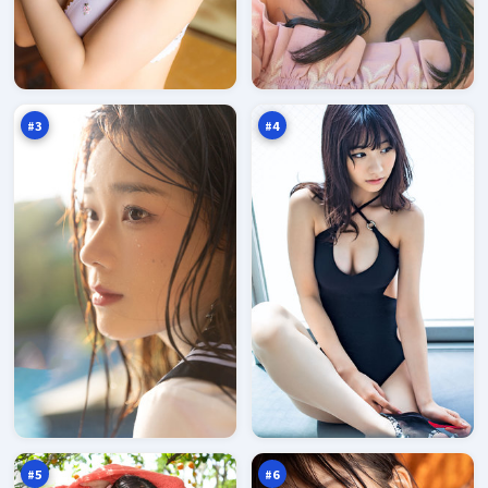
冷
沉
月
舟
迷
密
97
96
雾
令
万
万
#
3
#
4
异
赤
境
焰
谎
围
95
95
言
猎
万
万
之
城
#
5
#
6