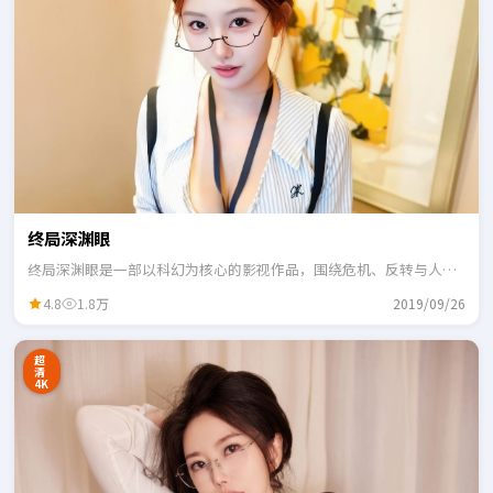
终局深渊眼
终局深渊眼是一部以科幻为核心的影视作品，围绕危机、反转与人物
成长展开，整体节奏紧凑，适合一口气追完。
4.8
1.8万
2019/09/26
超
清
4K