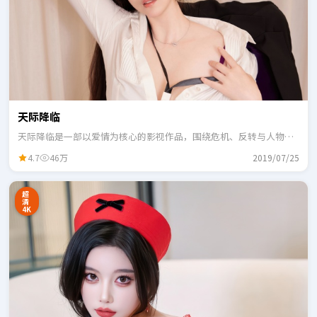
天际降临
天际降临是一部以爱情为核心的影视作品，围绕危机、反转与人物成
长展开，整体节奏紧凑，适合一口气追完。
4.7
46万
2019/07/25
超
清
4K