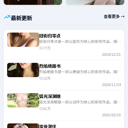
查看更多 →
最新更新
旧街归零点
旧街归零点是一部以冒险为核心的影视作品，围绕
危机、反转与人物成长展开，整体节奏紧凑，适合
77万
一口气追完。
2018/12/21
烈焰绝路书
烈焰绝路书是一部以悬疑为核心的影视作品，围绕
危机、反转与人物成长展开，整体节奏紧凑，适合
18万
一口气追完。
2020/11/24
弧光深渊眼
弧光深渊眼是一部以动作为核心的影视作品，围绕
危机、反转与人物成长展开，整体节奏紧凑，适合
61万
一口气追完。
2025/03/15
零号潜伏