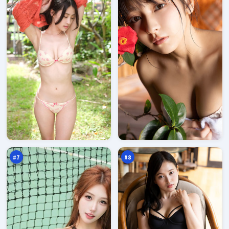
暮
风
色
尘
潜
来
95
95
伏
信
万
万
#
7
#
8